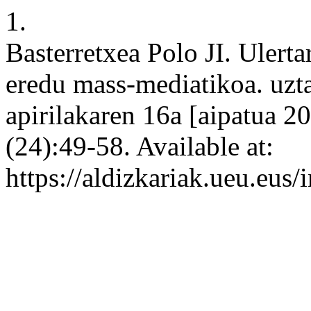
1.
Basterretxea Polo JI. Ulertar
eredu mass-mediatikoa. uzta
apirilakaren 16a [aipatua 2
(24):49-58. Available at:
https://aldizkariak.ueu.eus