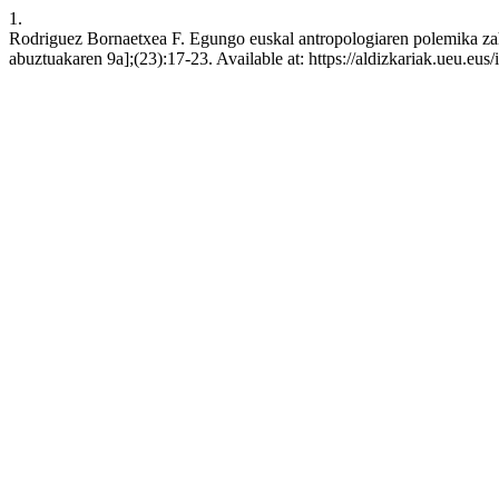
1.
Rodriguez Bornaetxea F. Egungo euskal antropologiaren polemika zaha
abuztuakaren 9a];(23):17-23. Available at: https://aldizkariak.ueu.eus