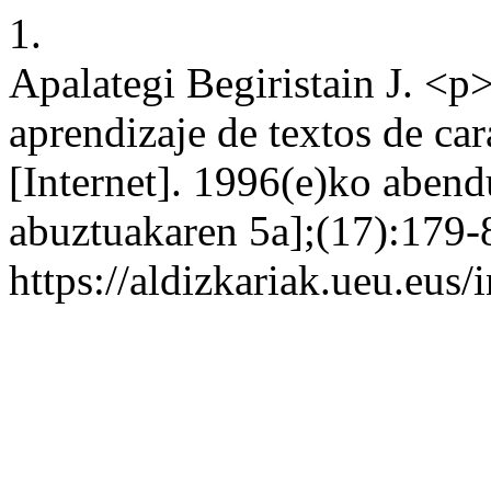
1.
Apalategi Begiristain J. <p
aprendizaje de textos de car
[Internet]. 1996(e)ko aben
abuztuakaren 5a];(17):179-8
https://aldizkariak.ueu.eus