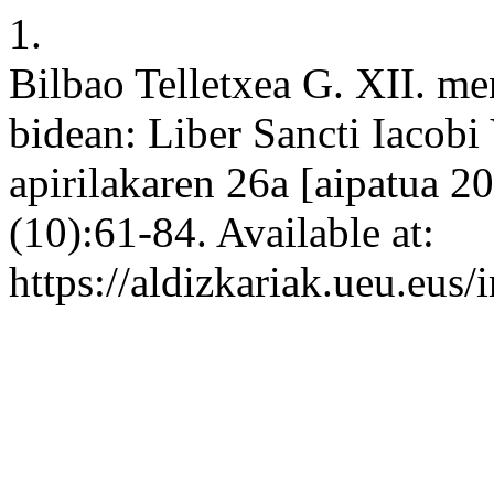
1.
Bilbao Telletxea G. XII. m
bidean: Liber Sancti Iacobi 
apirilakaren 26a [aipatua 2
(10):61-84. Available at:
https://aldizkariak.ueu.eus