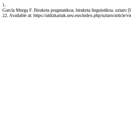
1.
García Murga F. Biraketa pragmatikoa, biraketa linguistikoa. uztaro [
22. Available at: https://aldizkariak.ueu.eus/index.php/uztaro/article/