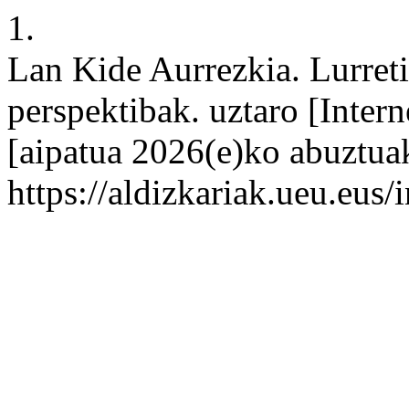
1.
Lan Kide Aurrezkia. Lurreti
perspektibak. uztaro [Inter
[aipatua 2026(e)ko abuztuak
https://aldizkariak.ueu.eus