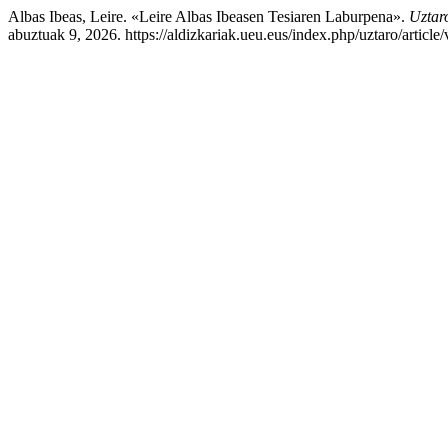
Albas Ibeas, Leire. «Leire Albas Ibeasen Tesiaren Laburpena».
Uztaro
abuztuak 9, 2026. https://aldizkariak.ueu.eus/index.php/uztaro/article