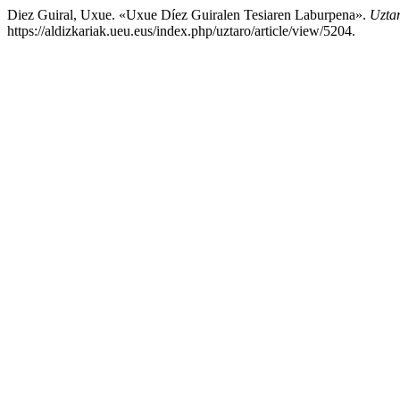
Diez Guiral, Uxue. «Uxue Díez Guiralen Tesiaren Laburpena».
Uztar
https://aldizkariak.ueu.eus/index.php/uztaro/article/view/5204.