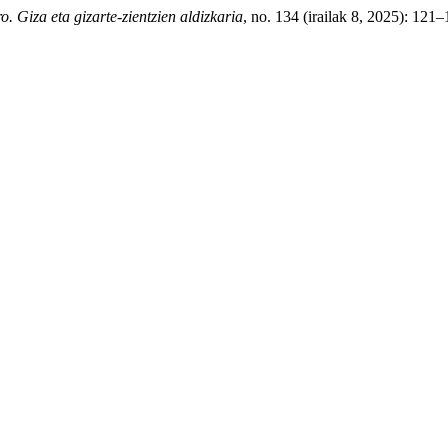
o. Giza eta gizarte-zientzien aldizkaria
, no. 134 (irailak 8, 2025): 121