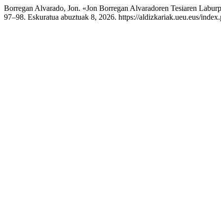
Borregan Alvarado, Jon. «Jon Borregan Alvaradoren Tesiaren Labur
97–98. Eskuratua abuztuak 8, 2026. https://aldizkariak.ueu.eus/index.