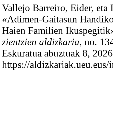
Vallejo Barreiro, Eider, et
«Adimen-Gaitasun Handiko
Haien Familien Ikuspegitik
zientzien aldizkaria
, no. 13
Eskuratua abuztuak 8, 2026
https://aldizkariak.ueu.eus/