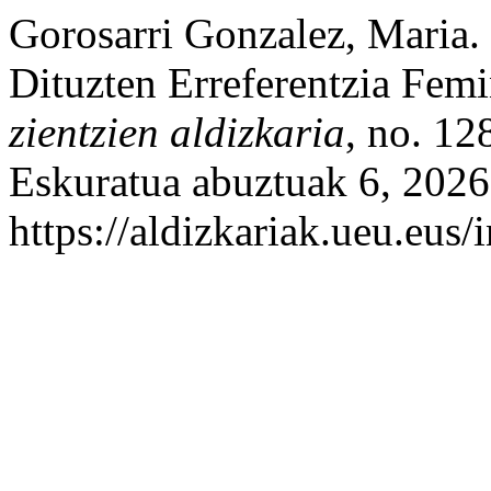
Gorosarri Gonzalez, Maria
Dituzten Erreferentzia Fem
zientzien aldizkaria
, no. 12
Eskuratua abuztuak 6, 2026
https://aldizkariak.ueu.eus/