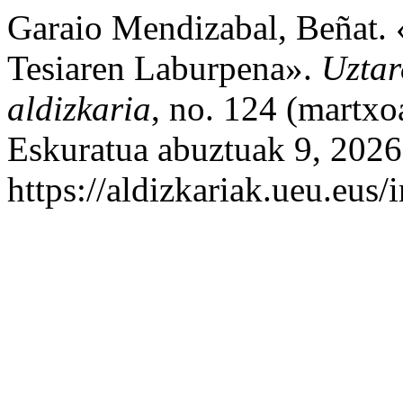
Garaio Mendizabal, Beñat.
Tesiaren Laburpena».
Uztar
aldizkaria
, no. 124 (martx
Eskuratua abuztuak 9, 2026
https://aldizkariak.ueu.eus/