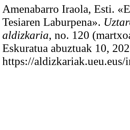
Amenabarro Iraola, Esti. «
Tesiaren Laburpena».
Uztar
aldizkaria
, no. 120 (martx
Eskuratua abuztuak 10, 202
https://aldizkariak.ueu.eus/