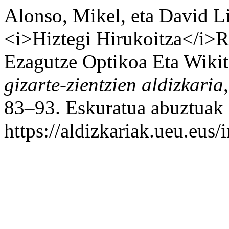
Alonso, Mikel, eta David 
<i>Hiztegi Hirukoitza</i>R
Ezagutze Optikoa Eta Wikit
gizarte-zientzien aldizkaria
83–93. Eskuratua abuztuak 
https://aldizkariak.ueu.eus/