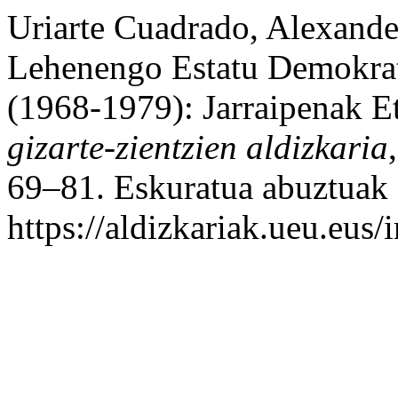
Uriarte Cuadrado, Alexande
Lehenengo Estatu Demokrat
(1968-1979): Jarraipenak E
gizarte-zientzien aldizkaria
69–81. Eskuratua abuztuak 
https://aldizkariak.ueu.eus/