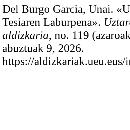
Del Burgo Garcia, Unai. «U
Tesiaren Laburpena».
Uztar
aldizkaria
, no. 119 (azaroa
abuztuak 9, 2026.
https://aldizkariak.ueu.eus/