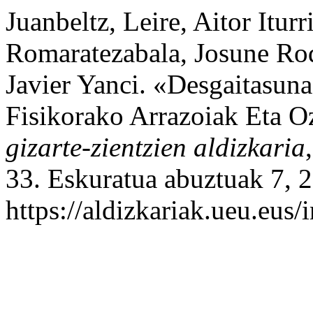
Juanbeltz, Leire, Aitor Iturri
Romaratezabala, Josune Rodr
Javier Yanci. «Desgaitasun
Fisikorako Arrazoiak Eta 
gizarte-zientzien aldizkaria
33. Eskuratua abuztuak 7, 
https://aldizkariak.ueu.eus/