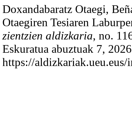
Doxandabaratz Otaegi, Beñ
Otaegiren Tesiaren Laburp
zientzien aldizkaria
, no. 11
Eskuratua abuztuak 7, 2026
https://aldizkariak.ueu.eus/