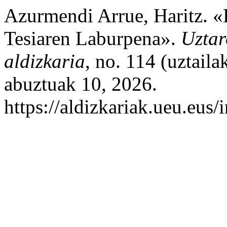
Azurmendi Arrue, Haritz. «
Tesiaren Laburpena».
Uztar
aldizkaria
, no. 114 (uztail
abuztuak 10, 2026.
https://aldizkariak.ueu.eus/