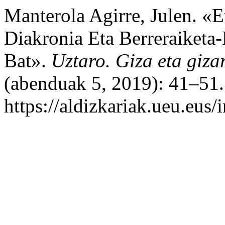
Manterola Agirre, Julen. «E
Diakronia Eta Berreraiketa
Bat».
Uztaro. Giza eta gizar
(abenduak 5, 2019): 41–51.
https://aldizkariak.ueu.eus/