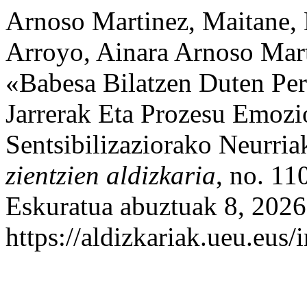
Arnoso Martinez, Maitane,
Arroyo, Ainara Arnoso Mart
«Babesa Bilatzen Duten Per
Jarrerak Eta Prozesu Emozio
Sentsibilizaziorako Neurri
zientzien aldizkaria
, no. 11
Eskuratua abuztuak 8, 2026
https://aldizkariak.ueu.eus/