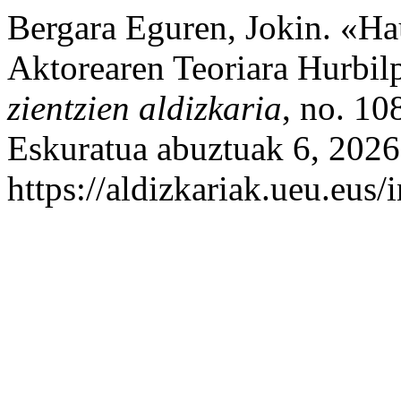
Bergara Eguren, Jokin. «Ha
Aktorearen Teoriara Hurbil
zientzien aldizkaria
, no. 10
Eskuratua abuztuak 6, 2026
https://aldizkariak.ueu.eus/