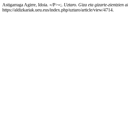
Astigarraga Agirre, Idoia. «/P>»;.
Uztaro. Giza eta gizarte-zientzien a
https://aldizkariak.ueu.eus/index.php/uztaro/article/view/4714.