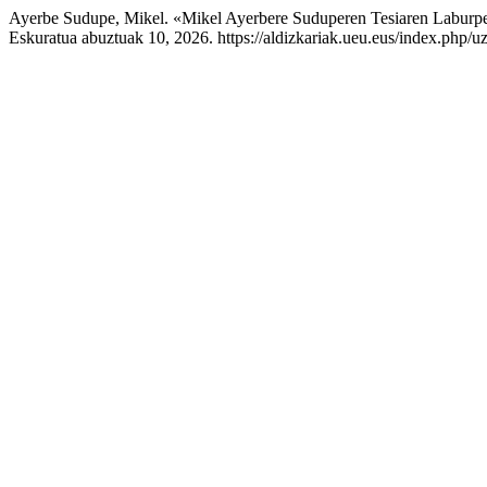
Ayerbe Sudupe, Mikel. «Mikel Ayerbere Suduperen Tesiaren Laburp
Eskuratua abuztuak 10, 2026. https://aldizkariak.ueu.eus/index.php/uz