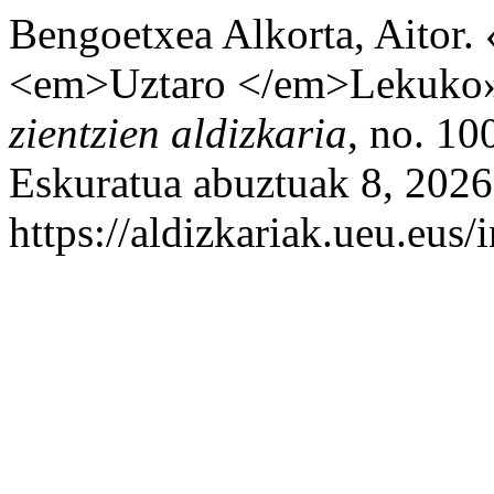
Bengoetxea Alkorta, Aitor. 
<em>Uztaro </em>Lekuko
zientzien aldizkaria
, no. 10
Eskuratua abuztuak 8, 2026
https://aldizkariak.ueu.eus/