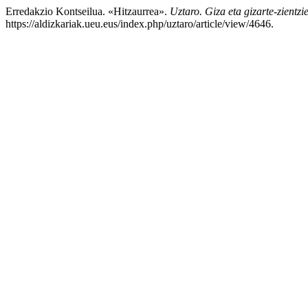
Erredakzio Kontseilua. «Hitzaurrea».
Uztaro. Giza eta gizarte-zientzi
https://aldizkariak.ueu.eus/index.php/uztaro/article/view/4646.