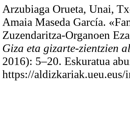
Arzubiaga Orueta, Unai, Txo
Amaia Maseda García. «Fam
Zuzendaritza-Organoen Eza
Giza eta gizarte-zientzien a
2016): 5–20. Eskuratua abu
https://aldizkariak.ueu.eus/