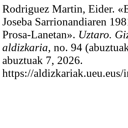
Rodriguez Martin, Eider. 
Joseba Sarrionandiaren 198
Prosa-Lanetan».
Uztaro. Giz
aldizkaria
, no. 94 (abuztua
abuztuak 7, 2026.
https://aldizkariak.ueu.eus/