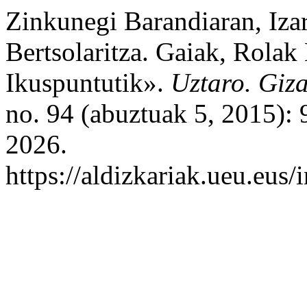
Zinkunegi Barandiaran, Iz
Bertsolaritza. Gaiak, Rolak
Ikuspuntutik».
Uztaro. Giza
no. 94 (abuztuak 5, 2015):
2026.
https://aldizkariak.ueu.eus/