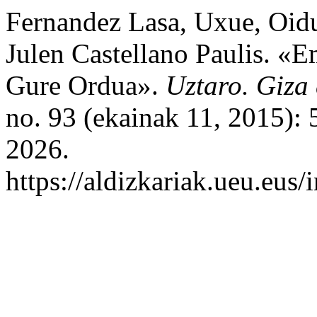
Fernandez Lasa, Uxue, Oidu
Julen Castellano Paulis. «
Gure Ordua».
Uztaro. Giza 
no. 93 (ekainak 11, 2015): 
2026.
https://aldizkariak.ueu.eus/