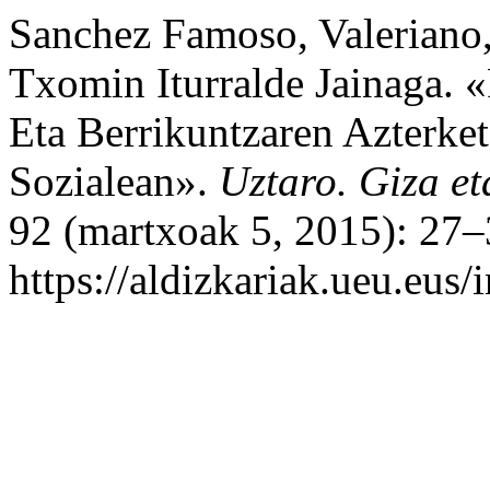
Sanchez Famoso, Valeriano,
Txomin Iturralde Jainaga. «
Eta Berrikuntzaren Azterket
Sozialean».
Uztaro. Giza et
92 (martxoak 5, 2015): 27–
https://aldizkariak.ueu.eus/