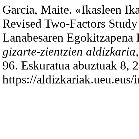
Garcia, Maite. «Ikasleen I
Revised Two-Factors Study 
Lanabesaren Egokitzapena 
gizarte-zientzien aldizkaria
96. Eskuratua abuztuak 8, 
https://aldizkariak.ueu.eus/