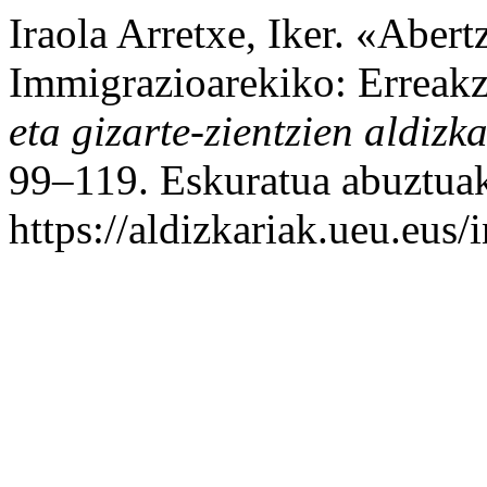
Iraola Arretxe, Iker. «Abert
Immigrazioarekiko: Erreakz
eta gizarte-zientzien aldizk
99–119. Eskuratua abuztuak
https://aldizkariak.ueu.eus/