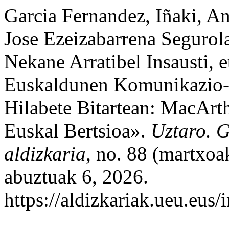
Garcia Fernandez, Iñaki, An
Jose Ezeizabarrena Segurol
Nekane Arratibel Insausti, 
Euskaldunen Komunikazio-
Hilabete Bitartean: MacArt
Euskal Bertsioa».
Uztaro. G
aldizkaria
, no. 88 (martxoa
abuztuak 6, 2026.
https://aldizkariak.ueu.eus/