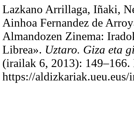
Lazkano Arrillaga, Iñaki, N
Ainhoa Fernandez de Arroy
Almandozen Zinema: Irado
Librea».
Uztaro. Giza eta gi
(irailak 6, 2013): 149–166.
https://aldizkariak.ueu.eus/