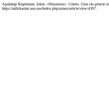
Apalategi Begiristain, Jokin. «Hitzaurrea».
Uztaro. Giza eta gizarte-zi
https://aldizkariak.ueu.eus/index.php/uztaro/article/view/4397.