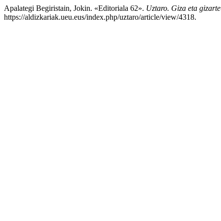
Apalategi Begiristain, Jokin. «Editoriala 62».
Uztaro. Giza eta gizarte
https://aldizkariak.ueu.eus/index.php/uztaro/article/view/4318.