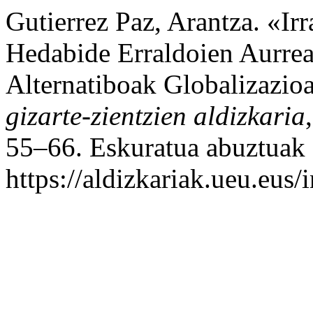
Gutierrez Paz, Arantza. «Irr
Hedabide Erraldoien Aurre
Alternatiboak Globalizazio
gizarte-zientzien aldizkaria
55–66. Eskuratua abuztuak 
https://aldizkariak.ueu.eus/