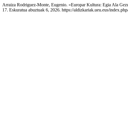
Arraiza Rodriguez-Monte, Eugenio. «Europar Kultura: Egia Ala Gez
17. Eskuratua abuztuak 6, 2026. https://aldizkariak.ueu.eus/index.php