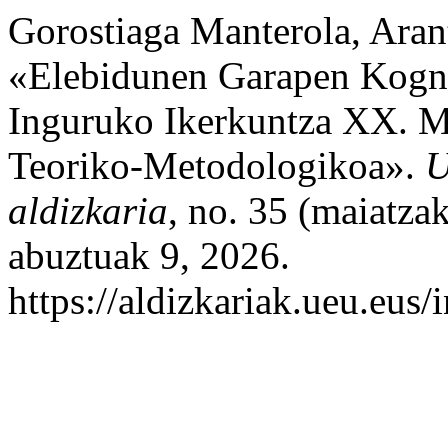
Gorostiaga Manterola, Aran
«Elebidunen Garapen Kogni
Inguruko Ikerkuntza XX. M
Teoriko-Metodologikoa».
U
aldizkaria
, no. 35 (maiatza
abuztuak 9, 2026.
https://aldizkariak.ueu.eus/