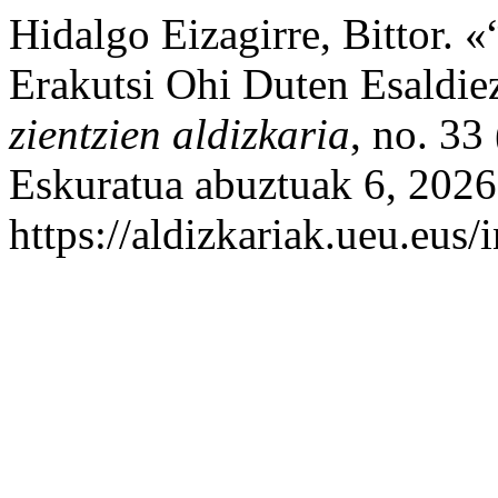
Hidalgo Eizagirre, Bittor.
Erakutsi Ohi Duten Esaldie
zientzien aldizkaria
, no. 33
Eskuratua abuztuak 6, 2026
https://aldizkariak.ueu.eus/