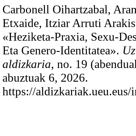
Carbonell Oihartzabal, Ara
Etxaide, Itziar Arruti Arakis
«Heziketa-Praxia, Sexu-De
Eta Genero-Identitatea».
Uz
aldizkaria
, no. 19 (abendua
abuztuak 6, 2026.
https://aldizkariak.ueu.eus/