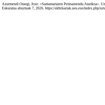
Azurmendi Otaegi, Joxe. «Santamariaren Pentsamendu Atarikoa».
Uz
Eskuratua abuztuak 7, 2026. https://aldizkariak.ueu.eus/index.php/uzt