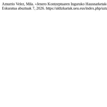
Amurrio Velez, Mila. «Jenero Kontzeptuaren Inguruko Hausnarketak
Eskuratua abuztuak 7, 2026. https://aldizkariak.ueu.eus/index.php/uzt