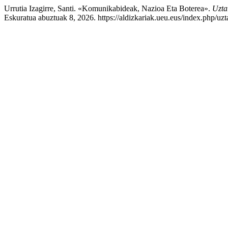
Urrutia Izagirre, Santi. «Komunikabideak, Nazioa Eta Boterea».
Uztar
Eskuratua abuztuak 8, 2026. https://aldizkariak.ueu.eus/index.php/uzt