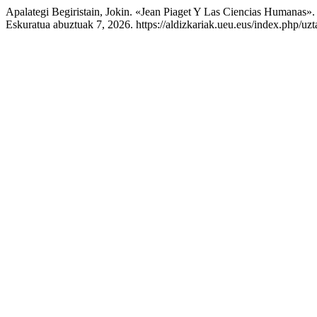
Apalategi Begiristain, Jokin. «Jean Piaget Y Las Ciencias Humanas»
Eskuratua abuztuak 7, 2026. https://aldizkariak.ueu.eus/index.php/uzt