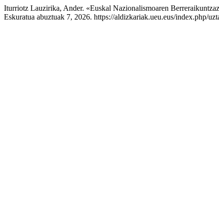
Iturriotz Lauzirika, Ander. «Euskal Nazionalismoaren Berreraikuntza
Eskuratua abuztuak 7, 2026. https://aldizkariak.ueu.eus/index.php/uzt