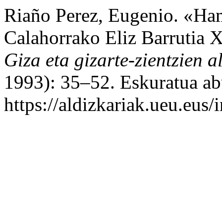
Riaño Perez, Eugenio. «Ha
Calahorrako Eliz Barrutia 
Giza eta gizarte-zientzien a
1993): 35–52. Eskuratua ab
https://aldizkariak.ueu.eus/