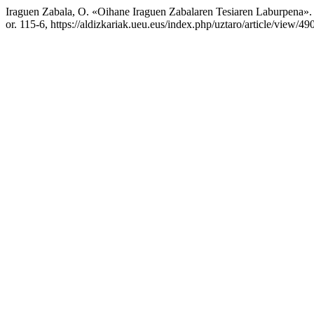
Iraguen Zabala, O. «Oihane Iraguen Zabalaren Tesiaren Laburpena»
or. 115-6, https://aldizkariak.ueu.eus/index.php/uztaro/article/view/49