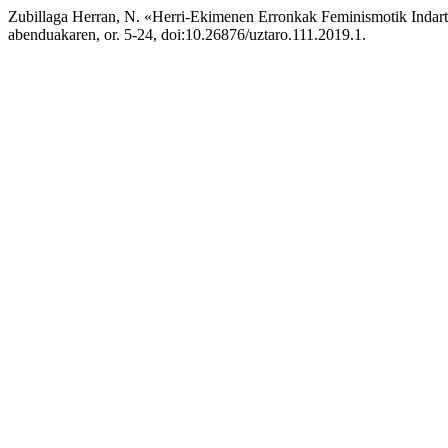
Zubillaga Herran, N. «Herri-Ekimenen Erronkak Feminismotik Indar
abenduakaren, or. 5-24, doi:10.26876/uztaro.111.2019.1.